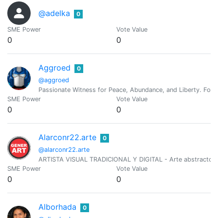
@adelka
0
SME Power
Vote Value
0
0
Aggroed
0
@aggroed
Passionate Witness for Peace, Abundance, and Liberty. Foun
SME Power
Vote Value
0
0
Alarconr22.arte
0
@alarconr22.arte
ARTISTA VISUAL TRADICIONAL Y DIGITAL - Arte abstracto, fa
SME Power
Vote Value
0
0
Alborhada
0