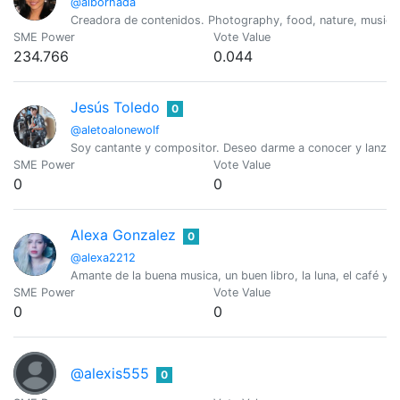
@alborhada
Creadora de contenidos. Photography, food, nature, music 
SME Power
Vote Value
234.766
0.044
Jesús Toledo
0
@aletoalonewolf
Soy cantante y compositor. Deseo darme a conocer y lanzar m
SME Power
Vote Value
0
0
Alexa Gonzalez
0
@alexa2212
Amante de la buena musica, un buen libro, la luna, el café y l
SME Power
Vote Value
0
0
@alexis555
0