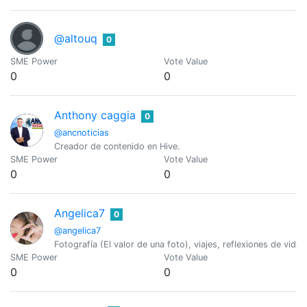
@altouq
0
SME Power
Vote Value
0
0
Anthony caggia
0
@ancnoticias
Creador de contenido en Hive.
SME Power
Vote Value
0
0
Angelica7
0
@angelica7
Fotografía (El valor de una foto), viajes, reflexiones de vida.
SME Power
Vote Value
0
0