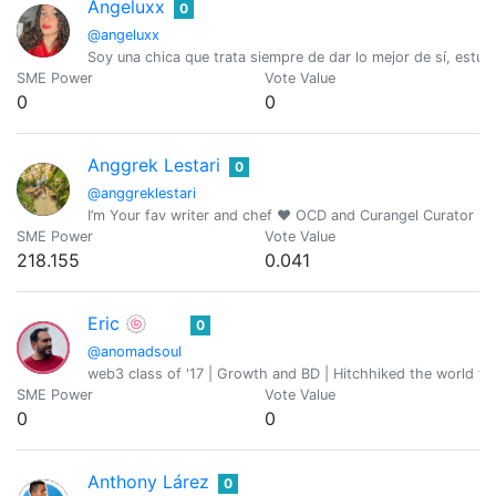
Angeluxx
0
@angeluxx
Soy una chica que trata siempre de dar lo mejor de sí, estu
SME Power
Vote Value
0
0
Anggrek Lestari
0
@anggreklestari
I’m Your fav writer and chef ❤️ OCD and Curangel Curator
SME Power
Vote Value
218.155
0.041
Eric 🍥
0
@anomadsoul
web3 class of '17 | Growth and BD | Hitchhiked the world fo
SME Power
Vote Value
0
0
Anthony Lárez
0