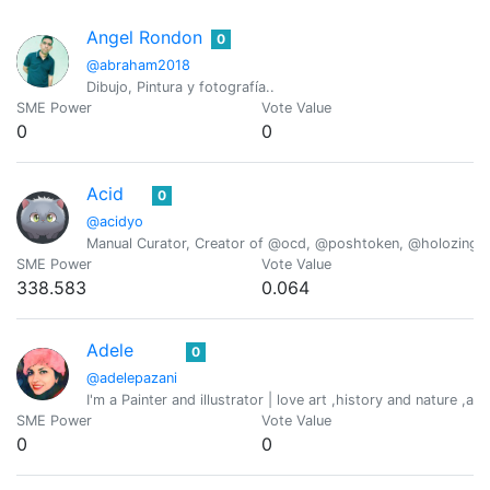
Angel Rondon
0
@abraham2018
Dibujo, Pintura y fotografía..
SME Power
Vote Value
0
0
Acid
0
@acidyo
Manual Curator, Creator of @ocd, @poshtoken, @holozing
SME Power
Vote Value
338.583
0.064
Adele
0
@adelepazani
I'm a Painter and illustrator | love art ,history and nature ,an
SME Power
Vote Value
0
0