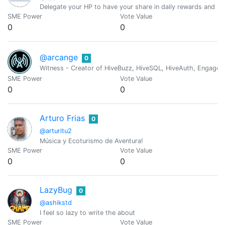
Delegate your HP to have your share in daily rewards and mo
SME Power
Vote Value
0
0
@arcange
0
Witness - Creator of HiveBuzz, HiveSQL, HiveAuth, Engage, 
SME Power
Vote Value
0
0
Arturo Frias
0
@arturitu2
Música y Ecoturismo de Aventura!
SME Power
Vote Value
0
0
LazyBug
0
@ashikstd
I feel so lazy to write the about
SME Power
Vote Value