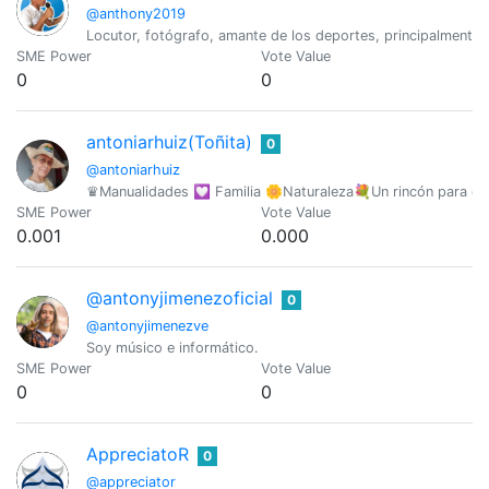
@anthony2019
Locutor, fotógrafo, amante de los deportes, principalmente d
SME Power
Vote Value
0
0
antoniarhuiz(Toñita)
0
@antoniarhuiz
♛Manualidades 💟 Familia 🌼Naturaleza💐Un rincón para co
SME Power
Vote Value
0.001
0.000
@antonyjimenezoficial
0
@antonyjimenezve
Soy músico e informático.
SME Power
Vote Value
0
0
AppreciatoR
0
@appreciator