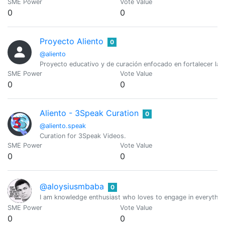
SME Power
Vote Value
0
0
Proyecto Aliento
0
@aliento
Proyecto educativo y de curación enfocado en fortalecer la c
SME Power
Vote Value
0
0
Aliento - 3Speak Curation
0
@aliento.speak
Curation for 3Speak Videos.
SME Power
Vote Value
0
0
@aloysiusmbaba
0
I am knowledge enthusiast who loves to engage in everythin
SME Power
Vote Value
0
0