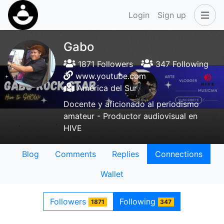
Login
Sign up
Gabo
1871 Followers
347 Following
www.youtube.com
América del Sur
Docente y aficionado al periodismo
amateur - Productor audiovisual en
HIVE
Blog
Comments
Replies
Connections
Wallet
Followers
Following
1871
347