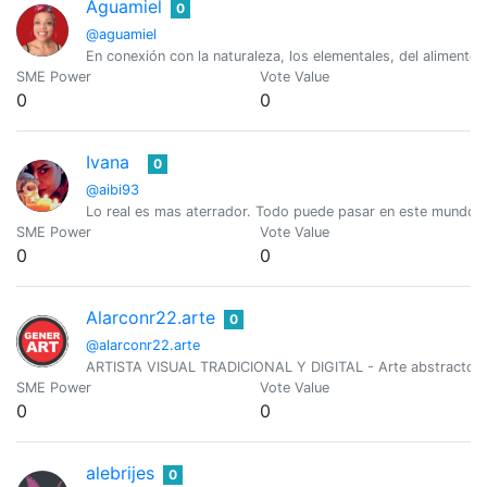
Aguamiel
0
@aguamiel
En conexión con la naturaleza, los elementales, del alimento
SME Power
Vote Value
0
0
Ivana
0
@aibi93
Lo real es mas aterrador. Todo puede pasar en este mundo y 
SME Power
Vote Value
0
0
Alarconr22.arte
0
@alarconr22.arte
ARTISTA VISUAL TRADICIONAL Y DIGITAL - Arte abstracto, fa
SME Power
Vote Value
0
0
alebrijes
0