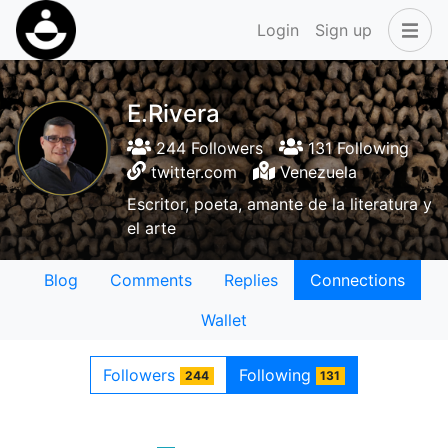
Login
Sign up
E.Rivera
244 Followers
131 Following
twitter.com
Venezuela
Escritor, poeta, amante de la literatura y
el arte
Blog
Comments
Replies
Connections
Wallet
Followers
Following
244
131