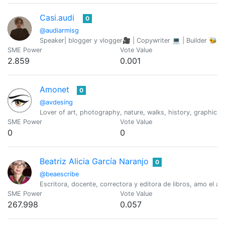
Casi.audi
0
@audiarmisg
Speaker| blogger y vlogger🎥 | Copywriter 💻 | Builder 🐝 | 
SME Power
Vote Value
2.859
0.001
Amonet
0
@avdesing
Lover of art, photography, nature, walks, history, graphic d
SME Power
Vote Value
0
0
Beatriz Alicia García Naranjo
0
@beaescribe
Escritora, docente, correctora y editora de libros, amo el 
SME Power
Vote Value
267.998
0.057