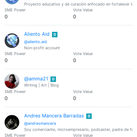
Proyecto educativo y de curación enfocado en fortalecer la c
SME Power
Vote Value
0
0
Aliento Aid
0
@aliento.aid
Non-profit account
SME Power
Vote Value
0
0
@amma21
0
Writing | Art | Blog
SME Power
Vote Value
0
0
Andres Mancera Barradas
0
@andresmancera
Soy comerciante, microempresario, podcaster, padre de famili
SME Power
Vote Value