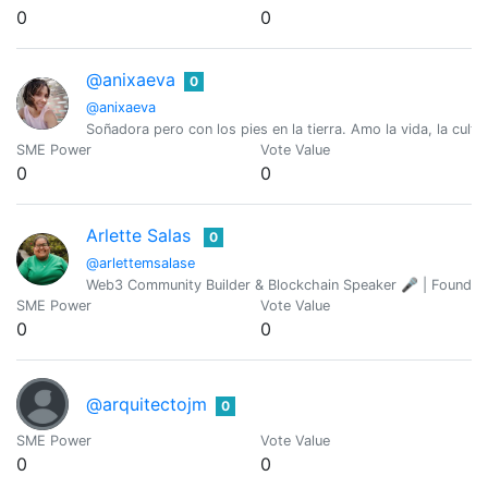
0
0
@anixaeva
0
@anixaeva
Soñadora pero con los pies en la tierra. Amo la vida, la cultu
SME Power
Vote Value
0
0
Arlette Salas
0
@arlettemsalase
Web3 Community Builder & Blockchain Speaker 🎤 | Founder
SME Power
Vote Value
0
0
@arquitectojm
0
SME Power
Vote Value
0
0