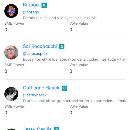
Borago
0
@borago
Premio a la calidad y la excelencia en Hive
SME Power
Vote Value
0
0
Sol Roccocuchi
0
@caracasprin
Buceamos entre los laberintos de la ciudad más ruda y tierna
SME Power
Vote Value
0
0
Catherine Haack
0
@cathyhaack
Professional photographer and writer's apprentice... I mak
SME Power
Vote Value
0
0
Jessy Cecilia
0