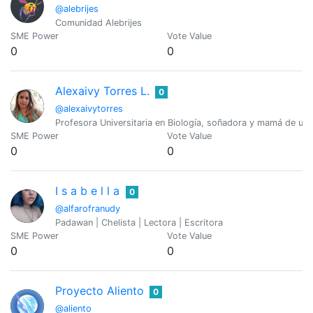
@alebrijes
Comunidad Alebrijes
SME Power
Vote Value
0
0
Alexaivy Torres L.
0
@alexaivytorres
Profesora Universitaria en Biología, soñadora y mamá de un b
SME Power
Vote Value
0
0
I s a b e l l a
0
@alfarofranudy
Padawan | Chelista | Lectora | Escritora
SME Power
Vote Value
0
0
Proyecto Aliento
0
@aliento