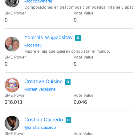
@cocobymarie
Composiciones en descomposición poética, infame y abstru
SME Power
Vote Value
0
0
Yolernis es @cositav
0
@cositav
Madre e hija que quieren conquistar el mundo.
SME Power
Vote Value
0
0
Creative Cuisine
0
@creativecuisine
SME Power
Vote Value
216.013
0.046
Cristian Caicedo
0
@cristiancaicedo
SME Power
Vote Value