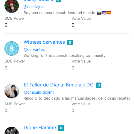
@ceciliajess
Soy una cubana descubriendo el mundo 📷🇨🇺🇪🇸
SME Power
Vote Value
0
0
Witness cervantes
0
@cervantes
Working for the spanish speaking community
SME Power
Vote Value
0
0
El Taller de Diana: Bricolaje.DC
0
@chacald.dcymt
Rinconcito dedicado a las manualidades, deliciosas recetas,
SME Power
Vote Value
0
0
Dione Flamme
0