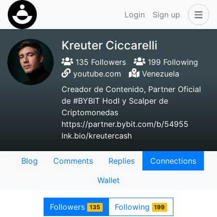
Login
Sign up
Kreuter Ciccarelli
135 Followers
199 Following
youtube.com
Venezuela
Creador de Contenido, Partner Oficial
de #BYBIT Hodl y Scalper de
Criptomonedas
https://partner.bybit.com/b/54955
lnk.bio/kreutercash
Blog
Comments
Replies
Connections
Wallet
Followers
Following
135
199