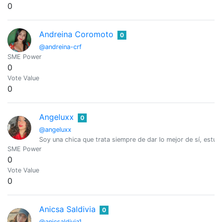
0
Andreina Coromoto
0
@andreina-crf
SME Power
0
Vote Value
0
Angeluxx
0
@angeluxx
Soy una chica que trata siempre de dar lo mejor de sí, estu
SME Power
0
Vote Value
0
Anicsa Saldivia
0
@anicsaldivia1