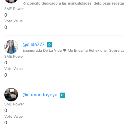
Rinconcito dedicado a las manualidades, deliciosas recetas,
SME Power
0
Vote Value
0
@ciela777
0
Enamorada De La Vida ❤️ Me Encanta Reflexionar Sobre La 
SME Power
0
Vote Value
0
@comandoyeya
0
SME Power
0
Vote Value
0