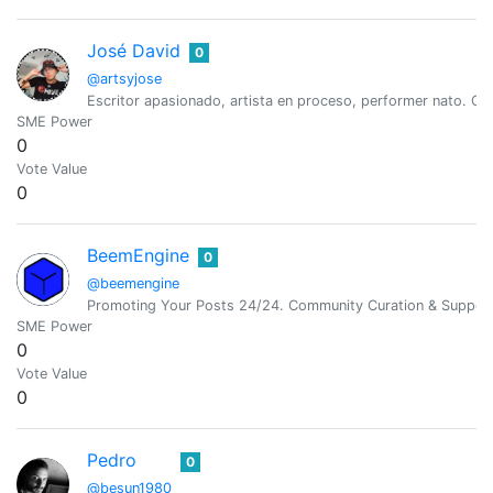
José David
0
@artsyjose
Escritor apasionado, artista en proceso, performer nato. Cre
SME Power
0
Vote Value
0
BeemEngine
0
@beemengine
Promoting Your Posts 24/24. Community Curation & Suppor
SME Power
0
Vote Value
0
Pedro
0
@besun1980