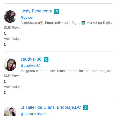
Lesly Benavente
0
@bylsel
Arquitectura🏗️ Emprendimiento Digital👩‍💻 Marketing Digital
SME Power
0
Vote Value
0
cautiva-30
0
@cautiva-30
Me gusta escribir, leer, temas de crecimiento personal, de vid
SME Power
0
Vote Value
0
El Taller de Diana: Bricolaje.DC
0
@chacald.dcymt