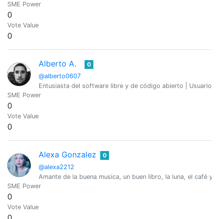
SME Power
0
Vote Value
0
Alberto A.
0
@alberto0607
Entusiasta del software libre y de código abierto | Usuario
SME Power
0
Vote Value
0
Alexa Gonzalez
0
@alexa2212
Amante de la buena musica, un buen libro, la luna, el café y l
SME Power
0
Vote Value
0