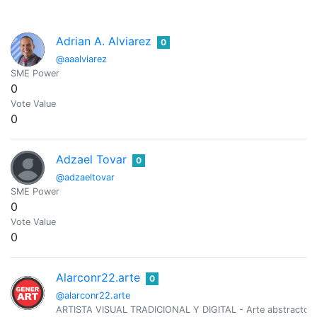
Adrian A. Alviarez
0
@aaalviarez
SME Power
0
Vote Value
0
Adzael Tovar
0
@adzaeltovar
SME Power
0
Vote Value
0
Alarconr22.arte
0
@alarconr22.arte
ARTISTA VISUAL TRADICIONAL Y DIGITAL - Arte abstracto, fa