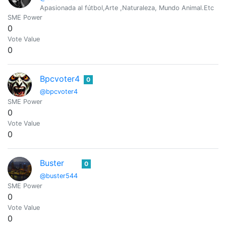
Apasionada al fútbol,Arte ,Naturaleza, Mundo Animal.Etc
SME Power
0
Vote Value
0
Bpcvoter4
0
@bpcvoter4
SME Power
0
Vote Value
0
Buster
0
@buster544
SME Power
0
Vote Value
0