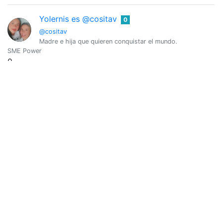
Yolernis es @cositav
0
@cositav
Madre e hija que quieren conquistar el mundo.
SME Power
0
Vote Value
0
@crisch23
0
@crisch23
SME Power
0
Vote Value
0
@cristiangomez
0
SME Power