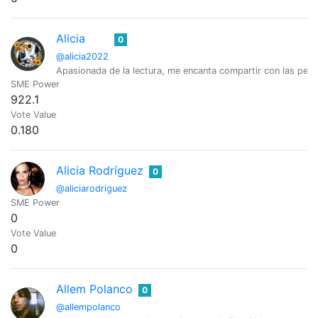
Alicia
0
@alicia2022
Apasionada de la lectura, me encanta compartir con las pers
SME Power
922.1
Vote Value
0.180
Alicia Rodríguez
0
@aliciarodriguez
SME Power
0
Vote Value
0
Allem Polanco
0
@allempolanco