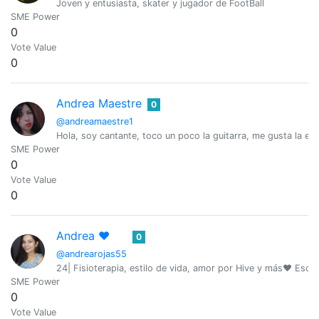
Joven y entusiasta, skater y jugador de FootBall
SME Power
0
Vote Value
0
Andrea Maestre
0
@andreamaestre1
Hola, soy cantante, toco un poco la guitarra, me gusta la escri
SME Power
0
Vote Value
0
Andrea ❤️
0
@andrearojas55
24| Fisioterapia, estilo de vida, amor por Hive y más❤️ Escri
SME Power
0
Vote Value