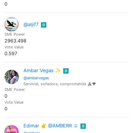
0
@aljif7
0
SME Power
2963.498
Vote Value
0.597
Ambar Vegas ✨
0
@ambarvegas
Servicial, soñadora, comprometida 🙏🏽♥️
SME Power
0
Vote Value
0
Edimar ✌️ @AMBERR ☺
0