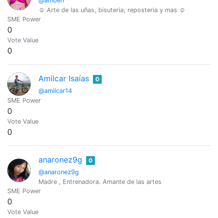
@amberr
☺️ Arte de las uñas, bisuteria, reposteria y mas ☺️
SME Power
0
Vote Value
0
Amilcar Isaías
0
@amilcar14
SME Power
0
Vote Value
0
anaronez9g
0
@anaronez9g
Madre , Entrenadora. Amante de las artes
SME Power
0
Vote Value