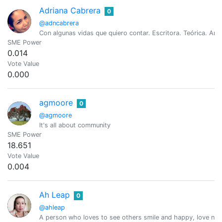
Adriana Cabrera
0
@adncabrera
Con algunas vidas que quiero contar. Escritora. Teórica. Artis
SME Power
0.014
Vote Value
0.000
agmoore
0
@agmoore
It's all about community
SME Power
18.651
Vote Value
0.004
Ah Leap
0
@ahleap
A person who loves to see others smile and happy, love natur