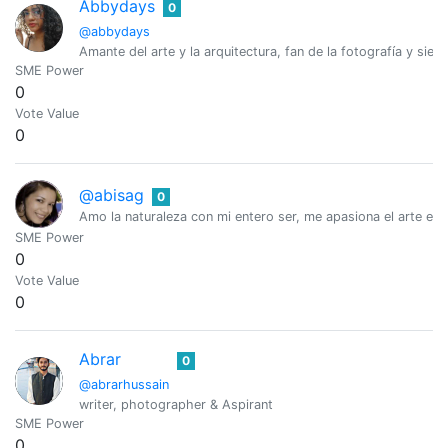
Abbydays
0
@abbydays
Amante del arte y la arquitectura, fan de la fotografía y siemp
SME Power
0
Vote Value
0
@abisag
0
Amo la naturaleza con mi entero ser, me apasiona el arte en
SME Power
0
Vote Value
0
Abrar
0
@abrarhussain
writer, photographer & Aspirant
SME Power
0