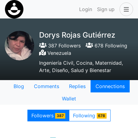
Login
Sign up
Dorys Rojas Gutiérrez
387 Followers
678 Following
Venezuela
Ingeniería Civil, Cocina, Maternidad,
Arte, Diseño, Salud y Bienestar
Blog
Comments
Replies
Connections
Wallet
Followers
Following
387
678