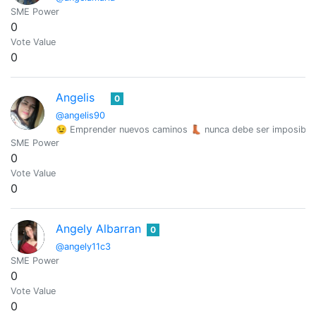
SME Power
0
Vote Value
0
Angelis
0
@angelis90
😉 Emprender nuevos caminos 👢 nunca debe ser imposible
SME Power
0
Vote Value
0
Angely Albarran
0
@angely11c3
SME Power
0
Vote Value
0