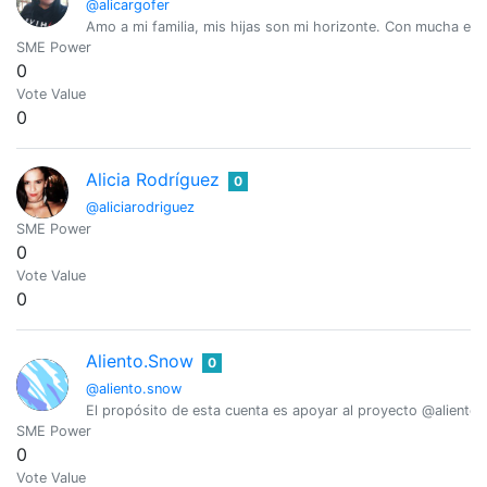
@alicargofer
Amo a mi familia, mis hijas son mi horizonte. Con mucha esper
SME Power
0
Vote Value
0
Alicia Rodríguez
0
@aliciarodriguez
SME Power
0
Vote Value
0
Aliento.Snow
0
@aliento.snow
El propósito de esta cuenta es apoyar al proyecto @aliento 
SME Power
0
Vote Value