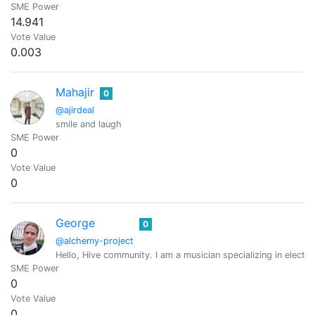
SME Power
14.941
Vote Value
0.003
Mahajir
0
@ajirdeal
smile and laugh
SME Power
0
Vote Value
0
George
0
@alchemy-project
Hello, Hive community. I am a musician specializing in elect
SME Power
0
Vote Value
0