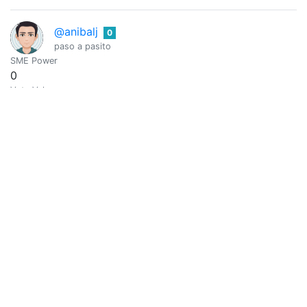
@anibalj
0
paso a pasito
SME Power
0
Vote Value
0
Anicruz Morales
0
@anicruzmh
SME Power
0
Vote Value
0
El blog de variedades de Ana
0
@annafenix
Me gusta dibujar, escribir, cocinar y hacer manualidades. Am
SME Power