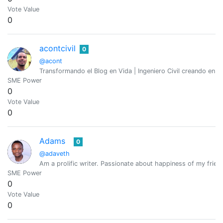
Vote Value
0
acontcivil
0
@acont
Transformando el Blog en Vida | Ingeniero Civil creando en 
SME Power
0
Vote Value
0
Adams
0
@adaveth
Am a prolific writer. Passionate about happiness of my frien
SME Power
0
Vote Value
0