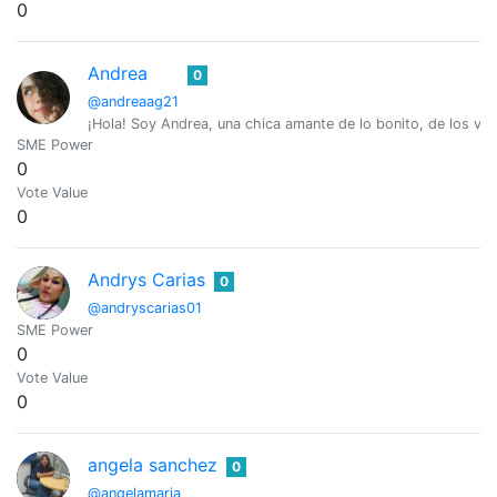
0
Andrea
0
@andreaag21
¡Hola! Soy Andrea, una chica amante de lo bonito, de los via
SME Power
0
Vote Value
0
Andrys Carias
0
@andryscarias01
SME Power
0
Vote Value
0
angela sanchez
0
@angelamaria