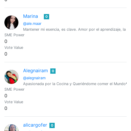
Marina
0
@ale.maar
Mantener mi esencia, es clave. Amor por el aprendizaje, la lect
SME Power
0
Vote Value
0
Alegnairam
0
@alegnairam
Apasionada por la Cocina y Queriéndome comer el Mundo❤️ 
SME Power
0
Vote Value
0
alicargofer
0