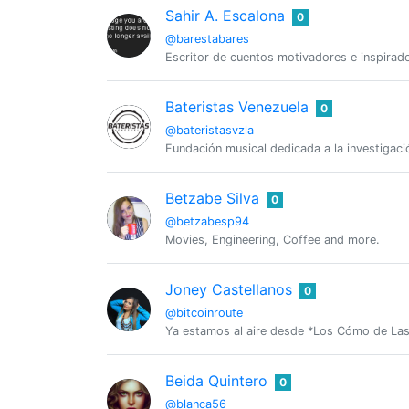
Sahir A. Escalona
0
@barestabares
Escritor de cuentos motivadores e inspiradore
Bateristas Venezuela
0
@bateristasvzla
Fundación musical dedicada a la investigació
Betzabe Silva
0
@betzabesp94
Movies, Engineering, Coffee and more.
Joney Castellanos
0
@bitcoinroute
Ya estamos al aire desde *Los Cómo de Las
Beida Quintero
0
@blanca56