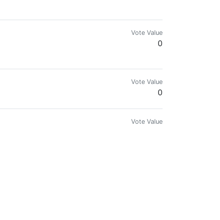
Vote Value
0
 la superación y el crecimiento.
Vote Value
0
Vote Value
0
Vote Value
0
Vote Value