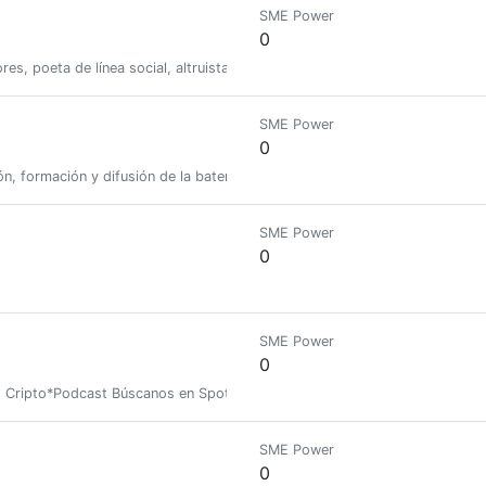
SME Power
0
s, poeta de línea social, altruista literario, músico y cantante indie.
SME Power
0
n, formación y difusión de la batería y la música
SME Power
0
SME Power
0
 Cripto*Podcast Búscanos en Spotify, Google Podcast, Anchor, Spreaker e
SME Power
0