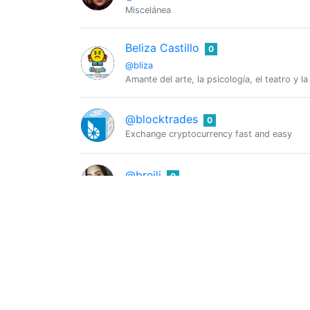
Miscelánea
Beliza Castillo
0
@bliza
Amante del arte, la psicología, el teatro y 
@blocktrades
0
Exchange cryptocurrency fast and easy
@breili
0
Libros, peliculas, cocina y belleza./ Books,
Café y Arepas
0
@cafeyarepas
Contenido creativo: Cuentos - Poemas - Art
Camilo Ferrúa
0