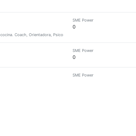
SME Power
0
la cocina. Coach, Orientadora, Psicodramatista y Arteterapeuta. Creyente de
SME Power
0
SME Power
0
 movies, cooking and beauty.
SME Power
0
e - Fotografías - Vídeos - Textos periodísticos - Y mucho más
SME Power