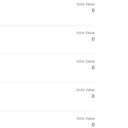
Vote Value
0
Vote Value
0
Vote Value
0
Vote Value
0
ntre otras plataformas de podcast....
Vote Value
0