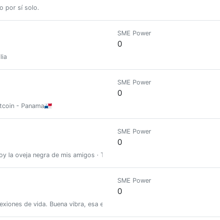
 por sí solo.
SME Power
0
lia
SME Power
0
tcoin - Panama🇵🇦
SME Power
0
 Soy la oveja negra de mis amigos · Team Mosqueteros
SME Power
0
flexiones de vida. Buena vibra, esa es la actitud, porque ser feliz es una dec