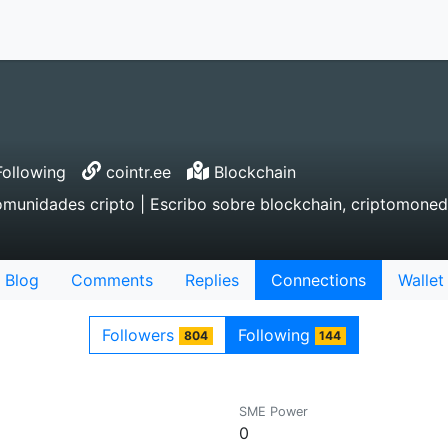
ollowing
cointr.ee
Blockchain
omunidades cripto | Escribo sobre blockchain, criptomoned
Blog
Comments
Replies
Connections
Wallet
Followers
Following
804
144
SME Power
0