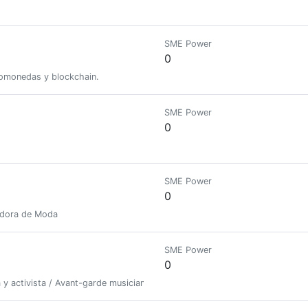
SME Power
0
pomonedas y blockchain.
SME Power
0
SME Power
0
ñadora de Moda
SME Power
0
y activista / Avant-garde musician, progressive, essayist and activist