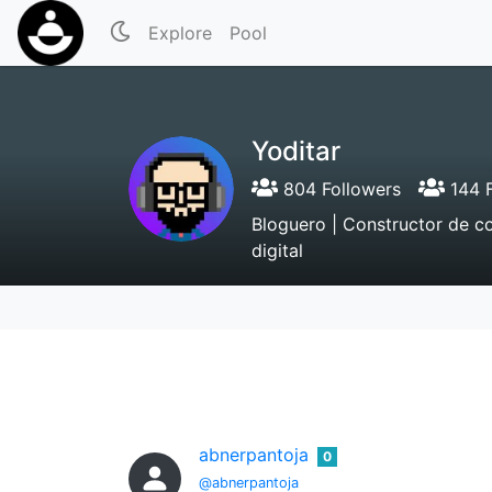
Explore
Pool
Yoditar
804 Followers
144 F
Bloguero | Constructor de c
digital
abnerpantoja
0
@abnerpantoja