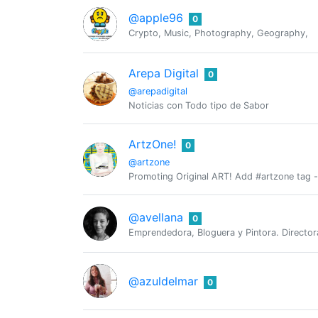
@apple96
0
Crypto, Music, Photography, Geography,
Arepa Digital
0
@arepadigital
Noticias con Todo tipo de Sabor
ArtzOne!
0
@artzone
Promoting Original ART! Add #artzone tag -
@avellana
0
Emprendedora, Bloguera y Pintora. Director
@azuldelmar
0