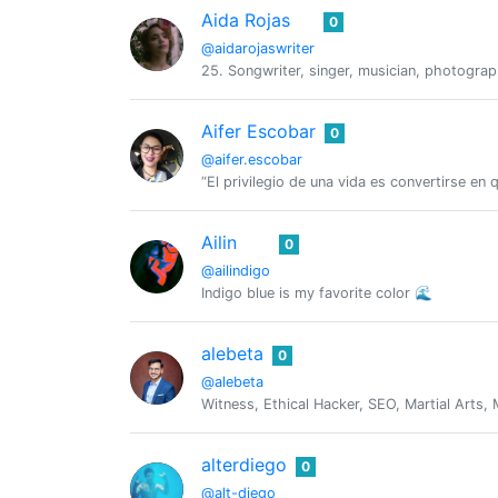
Aida Rojas
0
@aidarojaswriter
25. Songwriter, singer, musician, photograph
Aifer Escobar
0
@aifer.escobar
“El privilegio de una vida es convertirse en 
Ailin
0
@ailindigo
Indigo blue is my favorite color 🌊
alebeta
0
@alebeta
Witness, Ethical Hacker, SEO, Martial Arts, 
alterdiego
0
@alt-diego