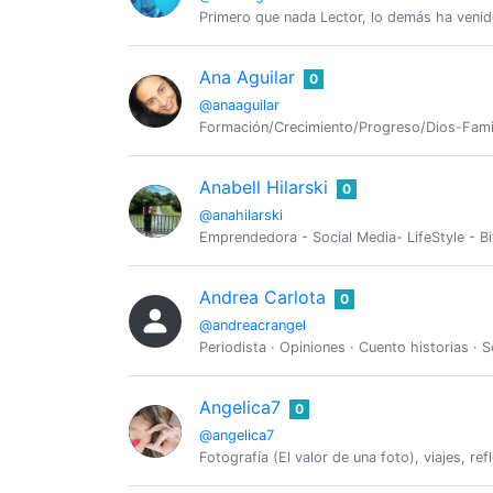
Primero que nada Lector, lo demás ha venido
Ana Aguilar
0
@anaaguilar
Formación/Crecimiento/Progreso/Dios-Fami
Anabell Hilarski
0
@anahilarski
Emprendedora - Social Media- LifeStyle - Bi
Andrea Carlota
0
@andreacrangel
Periodista · Opiniones · Cuento historias ·
Angelica7
0
@angelica7
Fotografía (El valor de una foto), viajes, re