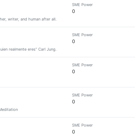
SME Power
0
er, writer, and human after all.
SME Power
0
quien realmente eres” Carl Jung.
SME Power
0
SME Power
0
Meditation
SME Power
0