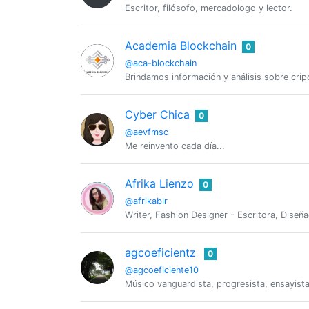
Escritor, filósofo, mercadologo y lector.
Academia Blockchain
0
@aca-blockchain
Brindamos información y análisis sobre cri
Cyber Chica
0
@aevfmsc
Me reinvento cada día...
Afrika Lienzo
0
@afrikablr
Writer, Fashion Designer - Escritora, Dise
agcoeficientz
0
@agcoeficiente10
Músico vanguardista, progresista, ensayista 