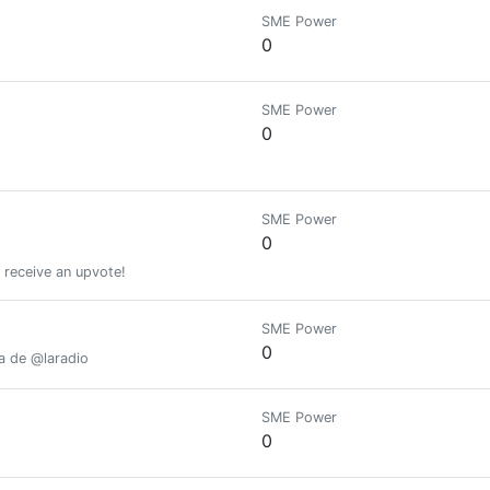
SME Power
0
SME Power
0
SME Power
0
 receive an upvote!
SME Power
0
a de @laradio
SME Power
0