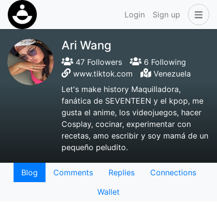
Login
Sign up
Ari Wang
47 Followers
6 Following
www.tiktok.com
Venezuela
Let's make history Maquilladora,
fanática de SEVENTEEN y el kpop, me
gusta el anime, los videojuegos, hacer
Cosplay, cocinar, experimentar con
recetas, amo escribir y soy mamá de un
pequeño peludito.
Blog
Comments
Replies
Connections
Wallet